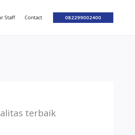
r Staff
Contact
082299002400
litas terbaik